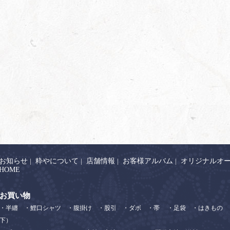
お知らせ
|
粋やについて
|
店舗情報
|
お客様アルバム
|
オリジナルオ
HOME
お買い物
・半纏
・鯉口シャツ
・腹掛け
・股引
・ダボ
・帯
・足袋
・はきもの
下）