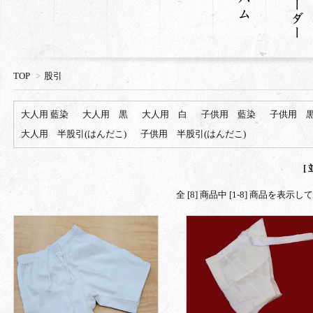
TOP
>
股引
大人用 藍染
大人用 黒
大人用 白
子供用 藍染
子供用 
大人用 半股引(はんだこ)
子供用 半股引(はんだこ)
[
全 [8] 商品中 [1-8] 商品を表示