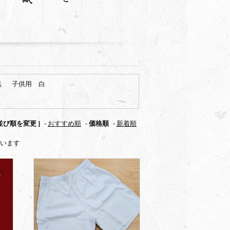
黒
子供用 白
 並び順を変更 ]
-
おすすめ順
-
価格順
-
新着順
しています