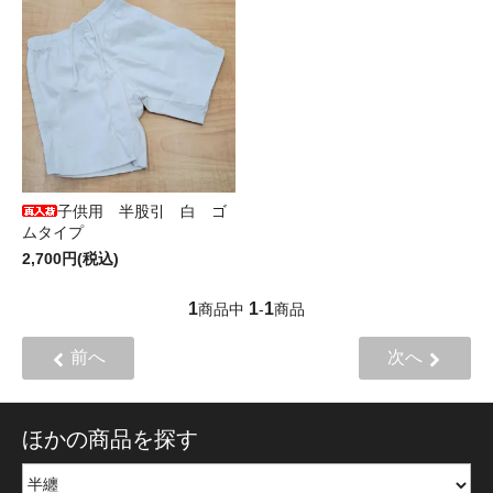
子供用 半股引 白 ゴ
ムタイプ
2,700円(税込)
1
1
1
商品中
-
商品
前へ
次へ
ほかの商品を探す