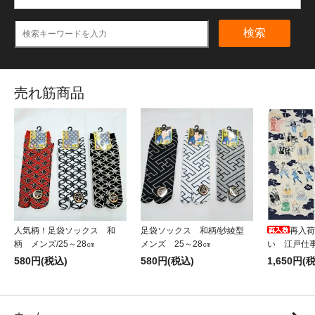
検索
売れ筋商品
人気柄！足袋ソックス 和
足袋ソックス 和柄/紗綾型
再入荷
柄 メンズ/25～28㎝
メンズ 25～28㎝
い 江戸仕
580円(税込)
580円(税込)
1,650円(