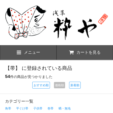
メニュー
カートを見る
【帯】 に登録されている商品
54
件の商品が見つかりました
おすすめ順
価格順
新着順
カテゴリー一覧
角帯
平ぐけ帯
子供帯
巻帯
晒・無地