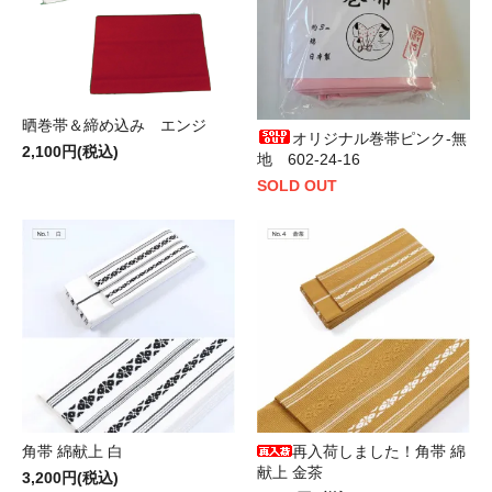
晒巻帯＆締め込み エンジ
オリジナル巻帯ピンク-無
2,100円(税込)
地 602-24-16
SOLD OUT
角帯 綿献上 白
再入荷しました！角帯 綿
献上 金茶
3,200円(税込)