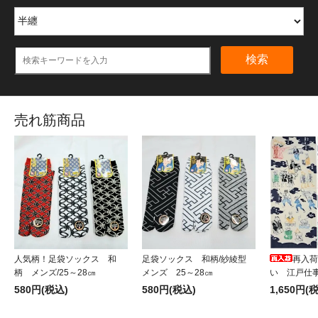
検索
売れ筋商品
人気柄！足袋ソックス 和
足袋ソックス 和柄/紗綾型
再入荷
柄 メンズ/25～28㎝
メンズ 25～28㎝
い 江戸仕
580円(税込)
580円(税込)
1,650円(