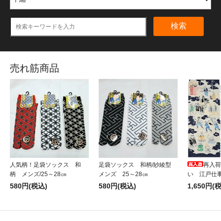
検索
売れ筋商品
人気柄！足袋ソックス 和
足袋ソックス 和柄/紗綾型
再入荷
柄 メンズ/25～28㎝
メンズ 25～28㎝
い 江戸仕
580円(税込)
580円(税込)
1,650円(