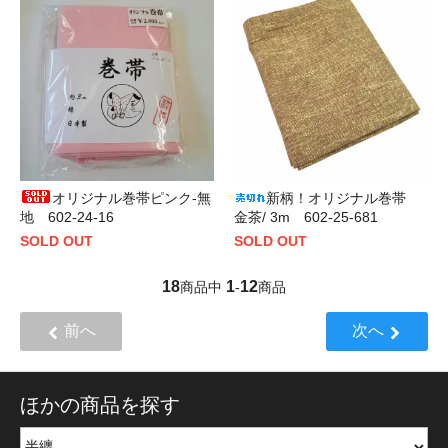
オリジナル巻帯ピンク-無
新柄！オリジナル巻帯
地 602-24-16
金茶/ 3m 602-25-681
SOLD OUT
SOLD OUT
18
1
12
商品中
-
商品
前へ
次へ
ほかの商品を探す