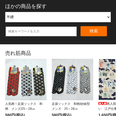
ほかの商品を探す
検索
売れ筋商品
人気柄！足袋ソックス 和
足袋ソックス 和柄/紗綾型
再入荷
柄 メンズ/25～28㎝
メンズ 25～28㎝
い 江戸仕
580円(税込)
580円(税込)
1,650円(