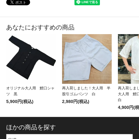
あなたにおすすめの商品
オリジナル大人用 鯉口シャ
再入荷しました！大人用 半
再入荷しま
ツ 黒
股引ゴムパンツ 白
大人用 鯉
白
5,900円(税込)
2,980円(税込)
4,900円(
ほかの商品を探す