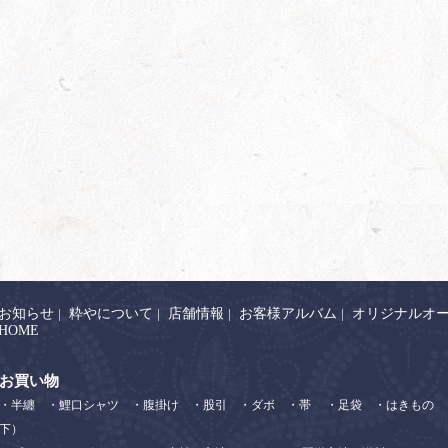
お知らせ
|
粋やについて
|
店舗情報
|
お客様アルバム
|
オリジナルオ
HOME
お買い物
・半纏
・鯉口シャツ
・腹掛け
・股引
・ダボ
・帯
・足袋
・はきもの
下）