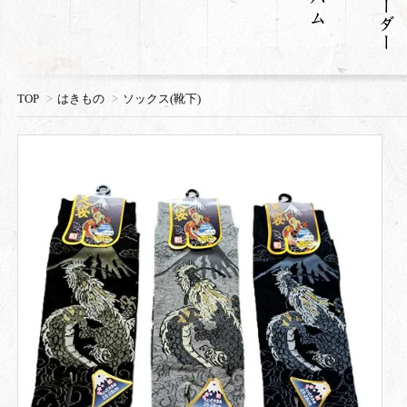
TOP
>
はきもの
>
ソックス(靴下)