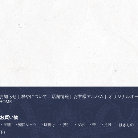
お知らせ
|
粋やについて
|
店舗情報
|
お客様アルバム
|
オリジナルオ
HOME
お買い物
・半纏
・鯉口シャツ
・腹掛け
・股引
・ダボ
・帯
・足袋
・はきもの
下）