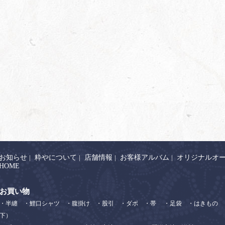
お知らせ
|
粋やについて
|
店舗情報
|
お客様アルバム
|
オリジナルオ
HOME
お買い物
・半纏
・鯉口シャツ
・腹掛け
・股引
・ダボ
・帯
・足袋
・はきもの
下）