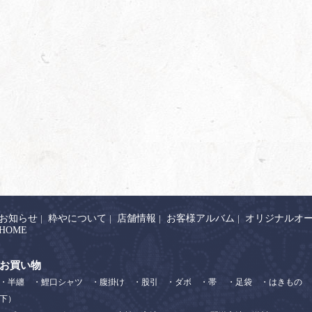
お知らせ
|
粋やについて
|
店舗情報
|
お客様アルバム
|
オリジナルオ
HOME
お買い物
・半纏
・鯉口シャツ
・腹掛け
・股引
・ダボ
・帯
・足袋
・はきもの
下）