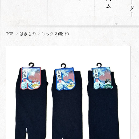
TOP
>
はきもの
>
ソックス(靴下)